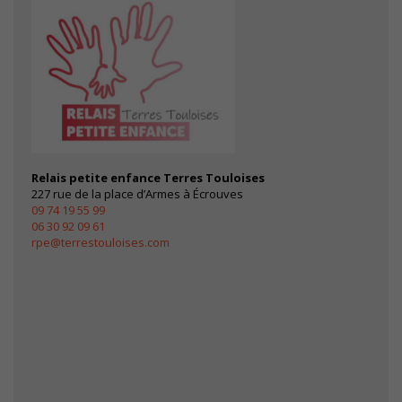
sont
nécessaires au
bon
fonctionnement
du site.
Statistiques
Les cookies
statistiques
Relais petite enfance Terres Touloises
227 rue de la place d’Armes à Écrouves
ont pour but
09 74 19 55 99
d'adapter le
06 30 92 09 61
site aux
rpe@terrestouloises.com
demandes
de ses
visiteurs.
Experience
Pour
permettre
au site de