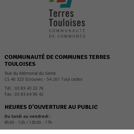
COMMUNAUTÉ DE COMMUNES TERRES
TOULOISES
Rue du Mémorial du Génie
CS 40 325 Ecrouves - 54 201 Toul cedex
Tél. : 03 83 43 23 76
Fax : 03 83 64 90 42
HEURES D'OUVERTURE AU PUBLIC
Du lundi au vendredi :
8h30 - 12h / 13h30 - 17h