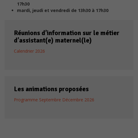
17h30
mardi, jeudi et vendredi de 13h30 à 17h30
Réunions d’information sur le métier
d’assistant(e) maternel(le)
Calendrier 2026
Vos paramètres peuvent vous empêcher de voir ce
Les animations proposées
contenu. L'expérience est probablement désactivée sans
vos gestion de cookies.
Programme Septembre Décembre 2026
Vérifier vos paramètres