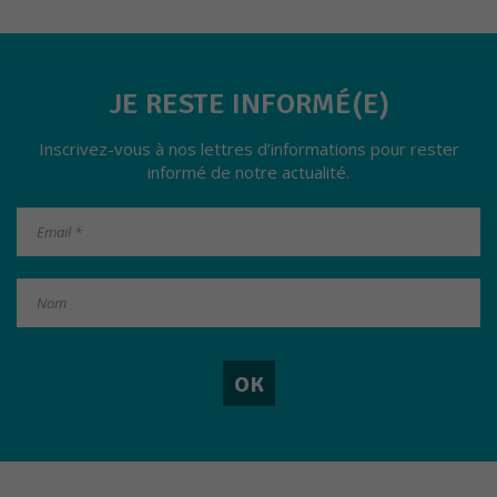
permettre
au site de
fonctionner
au mieux
lors de
JE RESTE INFORMÉ(E)
votre visite.
Inscrivez-vous à nos lettres d’informations pour rester
informé de notre actualité.
Marketing
En partageant
vos intérêts et
votre
comportement
lorsque vous
visitez notre
site, vous
augmentez les
chances de
voir du
contenu et
des offres
personnalisés.