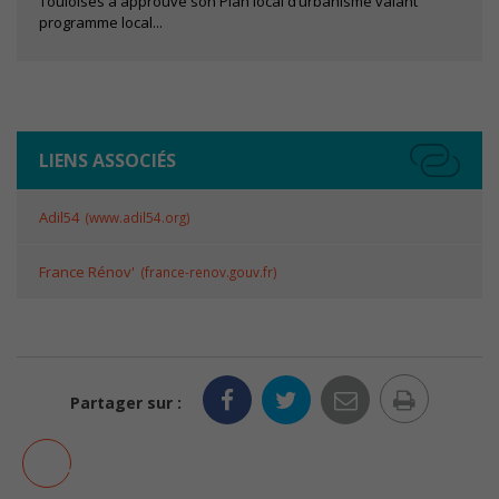
Touloises a approuvé son Plan local d’urbanisme valant
sont pas
programme local...
optionnels. Ils
sont
nécessaires au
bon
fonctionnement
du site.
LIENS ASSOCIÉS
Statistiques
Adil54
www.adil54.org
Les cookies
statistiques
France Rénov'
france-renov.gouv.fr
ont pour but
d'adapter le
site aux
demandes
de ses
visiteurs.
Imprim
Partager sur :
la
Experience
AJOUTER AUX FAVORIS
page
Pour