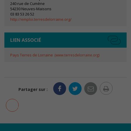
optionnels. Ils
240 rue de Cumène
sont
54230 Neuves-Maisons
nécessaires au
03 83 53 26 52
bon
http://emploi.terresdelorraine.org/
fonctionnement
du site.
LIEN ASSOCIÉ
Statistiques
Les cookies
Pays Terres de Lorraine
www.terresdelorraine.org
statistiques
ont pour but
d'adapter le
site aux
demandes
Imprim
de ses
Partager sur :
visiteurs.
la
AJOUTER AUX FAVORIS
page
Experience
Pour
permettre
au site de