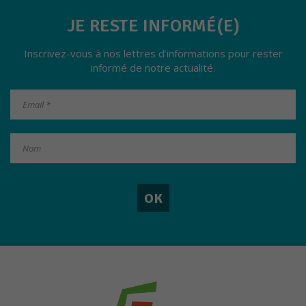
fonctionner
JE RESTE INFORMÉ(E)
au mieux
lors de
votre visite.
Inscrivez-vous à nos lettres d’informations pour rester
informé de notre actualité.
Marketing
En partageant
vos intérêts et
votre
comportement
lorsque vous
visitez notre
site, vous
augmentez les
chances de
voir du
contenu et
des offres
personnalisés.