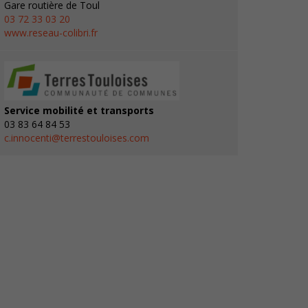
Gare routière de Toul
03 72 33 03 20
www.reseau-colibri.fr
Service mobilité et transports
03 83 64 84 53
c.innocenti@terrestouloises.com