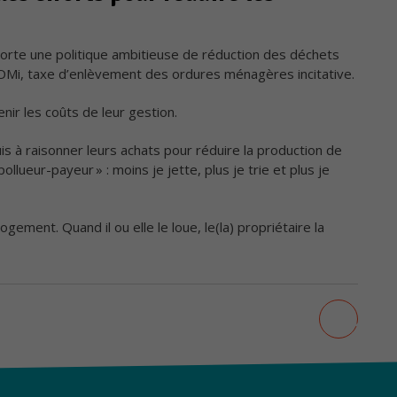
te une politique ambitieuse de réduction des déchets
EOMi, taxe d’enlèvement des ordures ménagères incitative.
nir les coûts de leur gestion.
is à raisonner leurs achats pour réduire la production de
Nécessaires
pollueur-payeur » : moins je jette, plus je trie et plus je
Ces cookies ne
sont pas
optionnels. Ils
sont
gement. Quand il ou elle le loue, le(la) propriétaire la
nécessaires au
bon
fonctionnement
du site.
primer
AJOUT
Statistiques
ge
Les cookies
statistiques