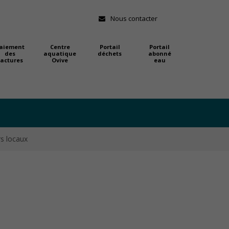
Nous contacter
aiement
Centre
Portail
Portail
des
aquatique
déchets
abonné
factures
Ovive
eau
s locaux