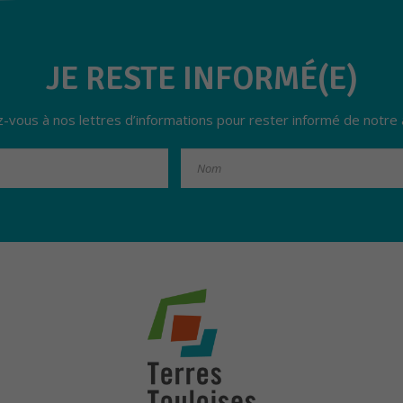
ge
JE RESTE INFORMÉ(E)
z-vous à nos lettres d’informations pour rester informé de notre a
Nécessaires
Ces cookies ne
sont pas
optionnels. Ils
sont
nécessaires au
bon
fonctionnement
du site.
Statistiques
Les cookies