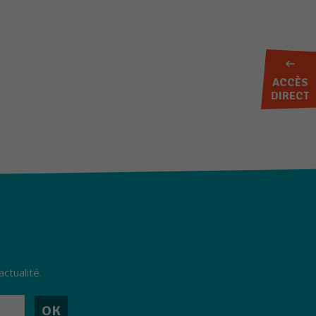
ACCÈS
DIRECT
ER AUX FAVORIS
ctualité.