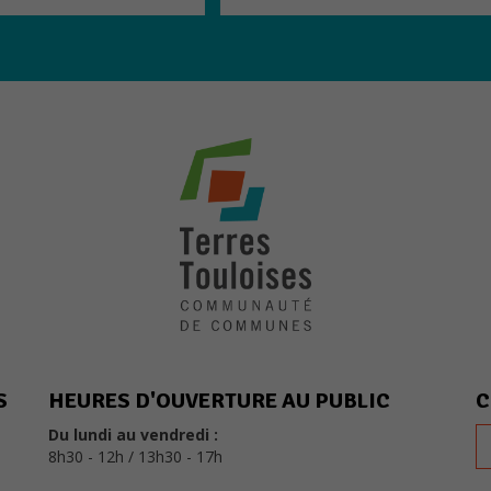
Nécessaires
Ces cookies ne
sont pas
optionnels. Ils
sont
nécessaires au
bon
fonctionnement
du site.
Statistiques
Les cookies
statistiques
S
HEURES D'OUVERTURE AU PUBLIC
C
ont pour but
Du lundi au vendredi :
d'adapter le
8h30 - 12h / 13h30 - 17h
site aux
demandes