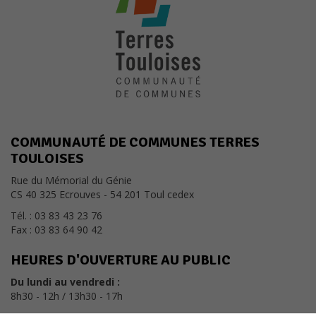
lorsque vous
visitez notre
site, vous
augmentez les
chances de
voir du
contenu et
des offres
personnalisés.
COMMUNAUTÉ DE COMMUNES TERRES
TOULOISES
Rue du Mémorial du Génie
CS 40 325 Ecrouves - 54 201 Toul cedex
Tél. : 03 83 43 23 76
Fax : 03 83 64 90 42
HEURES D'OUVERTURE AU PUBLIC
Du lundi au vendredi :
8h30 - 12h / 13h30 - 17h