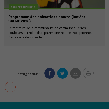
ESPACES NATURELS
Programme des animations nature (janvier –
juillet 2026)
Le territoire de la communauté de communes Terres
Touloises est riche d’un patrimoine naturel exceptionnel.
Partez à la découverte...
Nécessaires
Ces cookies ne
sont pas
optionnels. Ils
sont
nécessaires au
bon
Imprim
fonctionnement
Partager sur :
du site.
la
AJOUTER AUX FAVORIS
page
Statistiques
Les cookies
statistiques
ont pour but