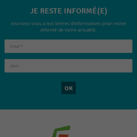
d'adapter le
JE RESTE INFORMÉ(E)
site aux
demandes
de ses
Inscrivez-vous à nos lettres d’informations pour rester
visiteurs.
informé de notre actualité.
Experience
Pour
permettre
au site de
fonctionner
au mieux
lors de
votre visite.
Marketing
En partageant
vos intérêts et
votre
comportement