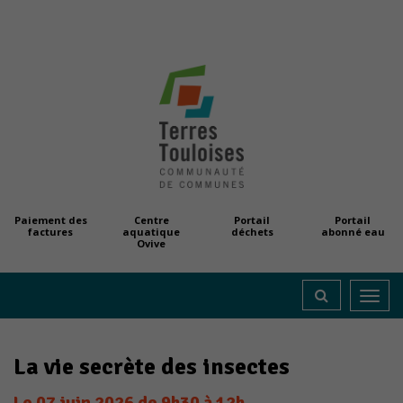
Paiement des
Centre
Portail
Portail
factures
aquatique
déchets
abonné eau
Ovive
Toggl
navig
La vie secrète des insectes
Le
07
juin
2026
de 9h30 à 12h