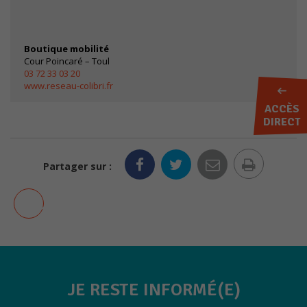
Boutique mobilité
Cour Poincaré – Toul
03 72 33 03 20
www.reseau-colibri.fr
ACCÈS
DIRECT
Imprim
Partager sur :
la
AJOUTER AUX FAVORIS
page
JE RESTE INFORMÉ(E)