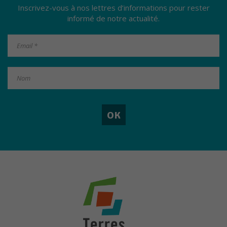
Inscrivez-vous à nos lettres d’informations pour rester
informé de notre actualité.
Nécessaires
Ces cookies ne
sont pas
optionnels. Ils
sont
nécessaires au
bon
fonctionnement
du site.
Statistiques
Les cookies
statistiques
ont pour but
d'adapter le